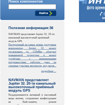
Поиск компонентов
Полезная информация:36
NAVMAN представляет Jupiter 32. 20-ти
канальный высокоточный приёмный
модуль GPS.
Построенный на самых новых доступных
компонентах, Jupiter 32 может
отслеживать до -159dBm, обладает
повышенной точностью и может
устойчиво с минимальными
погрешностями работать даже на
сложных участках местности, под листв...
подробнее ...
NAVMAN представляет
Jupiter 32. 20-ти канальный
высокоточный приёмный
модуль GPS
Поддерживаются активный и пассивный
виды антенн, сохранение конфигурации
во
flash
-памяти, режим