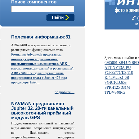
Поиск компонентов
Полезная информация:31
ARK-7480 – встраиваемый компьютер с
расширяемой функциональностью
Компания Advantech представила
Здесь можно найти и
новинку серии встраиваемых
0805001 ZB4:UNBE
промышленных компьютеров ARK
–
ATTINY13A-PU
высокопроизводительный и расширяемый
PCF8577CT/3,118
ARK-7480
. В изделии установлена
RJ45M25Z1-6B
процессорная плата с Socket 478 под
процессоры Intel ...
74HC10D,653
SPRH125-331M
подробнее ...
TPDV840RG
NAVMAN представляет
Jupiter 32. 20-ти канальный
высокоточный приёмный
модуль GPS
Поддерживаются активный и пассивный
виды антенн, сохранение конфигурации
во
flash
-памяти, режим
энергосбережения, поддержка