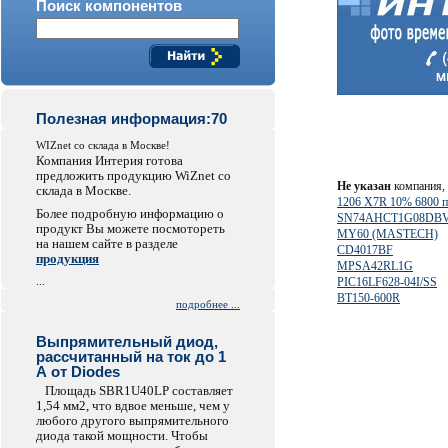
Поиск компонентов
Полезная информация:70
WIZnet со склада в Москве!
Компания Интерия готова
предложить продукцию WiZnet со
Не указан
компания, 
склада в Москве.
1206 X7R 10% 6800 
Более подробную информацию о
SN74AHCT1G08DB
продукт Вы можете посмотореть
MY60 (MASTECH)
на нашем сайте в разделе
CD4017BF
продукция
MPSA42RL1G
...
PIC16LF628-04I/SS
BT150-600R
подробнее ...
Выпрямительный диод,
рассчитанный на ток до 1
А от Diodes
Площадь SBR1U40LP составляет
1,54 мм2, что вдвое меньше, чем у
любого другого выпрямительного
диода такой мощности. Чтобы