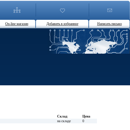
On-line магазин
Добавить в избранное
Написать письмо
Склад
Цена
на складе
0