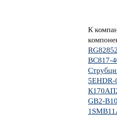
К компа
компоне
RG8285
BC817-
Струбцин
5EHDR-
К170АП
GB2-B10
1SMB11