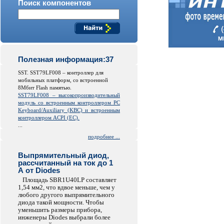
Поиск компонентов
Полезная информация:37
SST. SST79LF008 – контроллер для
мобильных платформ, со встроенной
8Мбит Flash памятью.
SST79LF008 – высокопроизводительный
модуль со встроенным контроллером PC
Keyboard/Auxiliary (KBC) и встроенным
контроллером ACPI (EC).
...
подробнее ...
Выпрямительный диод,
рассчитанный на ток до 1
А от Diodes
Площадь SBR1U40LP составляет
1,54 мм2, что вдвое меньше, чем у
любого другого выпрямительного
диода такой мощности. Чтобы
уменьшить размеры прибора,
инженеры Diodes выбрали более