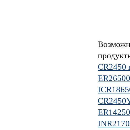
Возможн
продукт
CR2450 
ER26500
ICR1865
CR2450Y
ER14250
INR2170