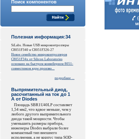
Поиск компонентов
Полезная информация:34
SiLabs. Новые USB микроконтроллеры
C8051F340 и C8051F326-27
Новое семейство микроконтроллеров
C8051F34x от
Silicon
Laboratories
основано на быстром конвейерном 8051-
совместимом ядре произво...
подробнее ...
Выпрямительный диод,
рассчитанный на ток до 1
А от Diodes
Площадь SBR1U40LP составляет
1,54 мм2, что вдвое меньше, чем у
любого другого выпрямительного
диода такой мощности. Чтобы
уменьшить размеры прибора,
инженеры Diodes выбрали более
компактный тип внешнего
исполнения, а не корпус типа SOD-