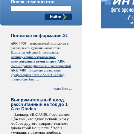
Поиск компонентов
Полезная информация:31
ARK-7480 – встраиваемый компьютер с
расширяемой функциональностью
Компания Advantech представила
новинку серии встраиваемых
промышленных компьютеров ARK
–
высокопроизводительный и расширяемый
ARK-7480
. В изделии установлена
процессорная плата с Socket 478 под
процессоры Intel ...
подробнее ...
Выпрямительный диод,
рассчитанный на ток до 1
А от Diodes
Площадь SBR1U40LP составляет
1,54 мм2, что вдвое меньше, чем у
любого другого выпрямительного
диода такой мощности. Чтобы
уменьшить размеры прибора,