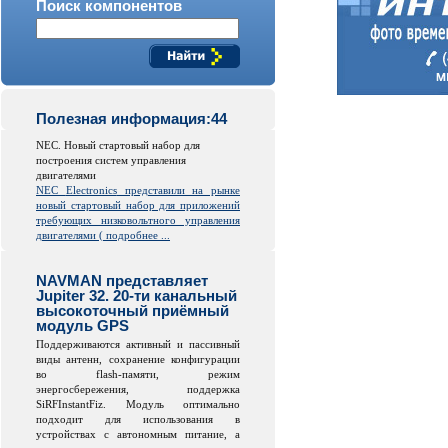
Поиск компонентов
Полезная информация:44
NEC. Новый стартовый набор для
построения систем управления
двигателями
NEC
Electronics
представили на рынке
новый стартовый набор для приложений
требующих низковольтного управления
двигателями (
подробнее ...
NAVMAN представляет
Jupiter 32. 20-ти канальный
высокоточный приёмный
модуль GPS
Поддерживаются активный и пассивный
виды антенн, сохранение конфигурации
во
flash
-памяти, режим
энергосбережения, поддержка
SiRFInstantFiz. Модуль оптимально
подходит для использования в
устройствах с автономным питание, а