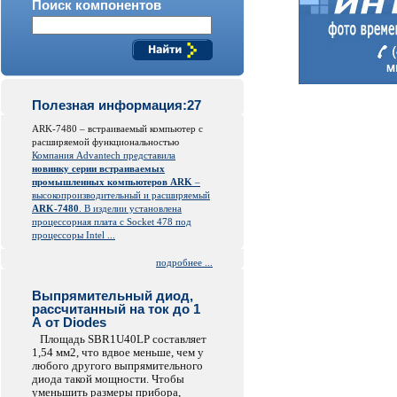
Поиск компонентов
Полезная информация:27
ARK-7480 – встраиваемый компьютер с
расширяемой функциональностью
Компания Advantech представила
новинку серии встраиваемых
промышленных компьютеров ARK
–
высокопроизводительный и расширяемый
ARK-7480
. В изделии установлена
процессорная плата с Socket 478 под
процессоры Intel ...
подробнее ...
Выпрямительный диод,
рассчитанный на ток до 1
А от Diodes
Площадь SBR1U40LP составляет
1,54 мм2, что вдвое меньше, чем у
любого другого выпрямительного
диода такой мощности. Чтобы
уменьшить размеры прибора,