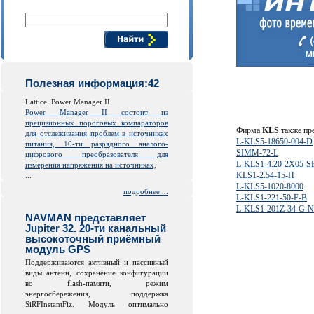
Поиск компонентов
Полезная информация:42
Lattice. Power Manager II
Power Manager II состоит из
прецизионных пороговых компараторов
Фирма
KLS
также пр
для отслеживания проблем в источниках
L-KLS5-18650-004-D
питания, 10-ти разрядного аналого-
SIMM-72-L
цифрового преобразователя для
L-KLS1-4.20-2X05-S
измерения напряжения на источниках,
KLS1-2.54-15-H
...
L-KLS5-1020-8000
подробнее ...
L-KLS1-221-50-F-B
L-KLS1-201Z-34-G-N
NAVMAN представляет
Jupiter 32. 20-ти канальный
высокоточный приёмный
модуль GPS
Поддерживаются активный и пассивный
виды антенн, сохранение конфигурации
во
flash
-памяти, режим
энергосбережения, поддержка
SiRFInstantFiz. Модуль оптимально