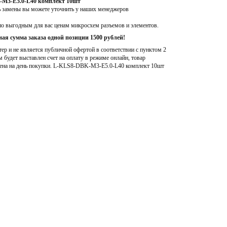
-M3-E5.0-L40 комплект 10шт
ь замены вы можете уточнить у наших менеджеров
по выгодным для вас ценам микросхем разъемов и элементов.
ая сумма заказа одной позиции 1500 рублей!
р и не является публичной офертой в соответствии с пунктом 2
м будет выставлен счет на оплату в режиме онлайн, товар
ена на день покупки
. L-KLS8-DBK-M3-E5.0-L40 комплект 10шт