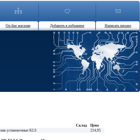
On-line магазин
Добавить в избранное
Написать письмо
Склад
Цена
лия установочные KLS
214,95