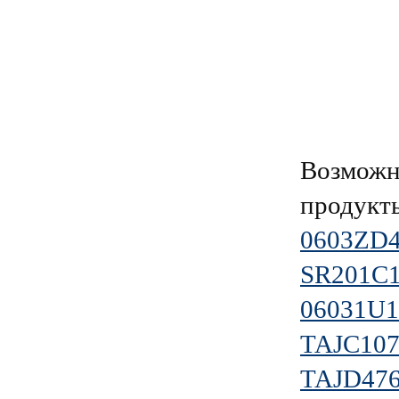
Возможн
продукт
0603ZD
SR201C
06031U
TAJC10
TAJD47