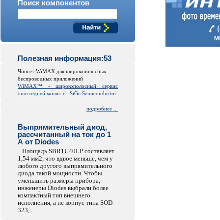
Поиск компонентов
Полезная информация:53
Чипсет WiMAX для широкополосных
беспроводных приложений
WiMAX™ - широкополосный сервис
«последней мили» от SiGe Semiconductor.
подробнее ...
Выпрямительный диод,
рассчитанный на ток до 1
А от Diodes
Площадь SBR1U40LP составляет
1,54 мм2, что вдвое меньше, чем у
любого другого выпрямительного
диода такой мощности. Чтобы
уменьшить размеры прибора,
инженеры Diodes выбрали более
компактный тип внешнего
исполнения, а не корпус типа SOD-
323,...