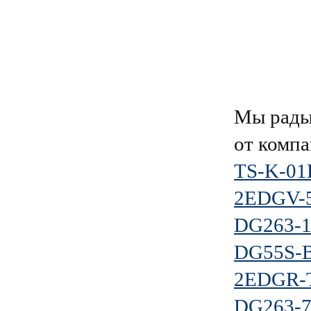
Мы рады
от комп
TS-K-01
2EDGV-5
DG263-1
DG55S-B
2EDGR-T
DG263-7