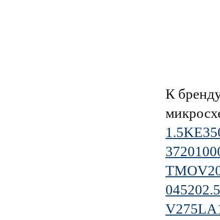
К брен
микросх
1.5KE3
3720100
TMOV20
045202
V275LA