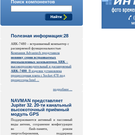
Поиск компонентов
Полезная информация:28
ARK-7480 – встраиваемый компьютер с
расширяемой функциональностью
Компания Advantech представила
новинку серии встраиваемых
промышленных компьютеров ARK
–
высокопроизводительный и расширяемый
ARK-7480
. В изделии установлена
процессорная плата с Socket 478 под
процессоры Intel ...
подробнее ...
NAVMAN представляет
Jupiter 32. 20-ти канальный
высокоточный приёмный
модуль GPS
Поддерживаются активный и пассивный
виды антенн, сохранение конфигурации
во
flash
-памяти, режим
энергосбережения, поддержка