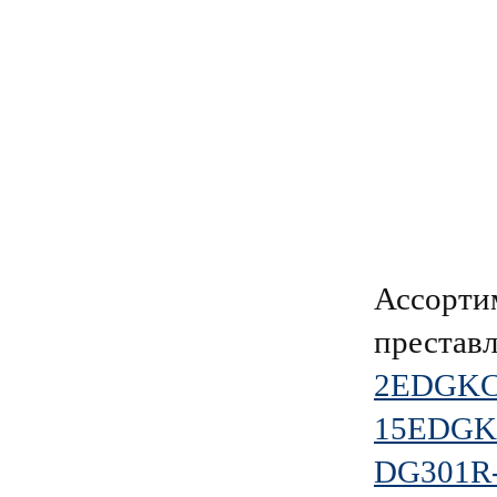
Ассорти
преставл
2EDGKC-
15EDGKA
DG301R-