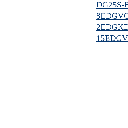
DG25S-B
8EDGVC-
2EDGKDM
15EDGVM