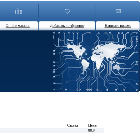
On-line магазин
Добавить в избранное
Написать письмо
Склад
Цена
88,8