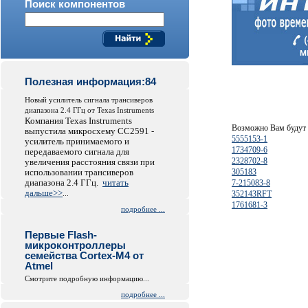
Поиск компонентов
Полезная информация:84
Новый усилитель сигнала трансиверов
диапазона 2.4 ГГц от Texas Instruments
Компания Texas Instruments
Возможно Вам будут 
выпустила микросхему СС2591 -
5555153-1
усилитель принимаемого и
1734709-6
передаваемого сигнала для
2328702-8
увеличения расстояния связи при
использовании трансиверов
305183
диапазона 2.4 ГГц.
читать
7-215083-8
дальше>>
...
352143RFT
1761681-3
подробнее ...
Первые Flash-
микроконтроллеры
семейства Cortex-M4 от
Atmel
Смотрите подробную информацию...
подробнее ...