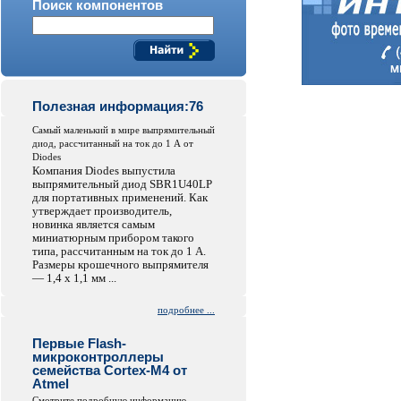
Поиск компонентов
Полезная информация:76
Самый маленький в мире выпрямительный
диод, рассчитанный на ток до 1 А от
Diodes
Компания Diodes выпустила
выпрямительный диод SBR1U40LP
для портативных применений. Как
утверждает производитель,
новинка является самым
миниатюрным прибором такого
типа, рассчитанным на ток до 1 А.
Размеры крошечного выпрямителя
— 1,4 x 1,1 мм ...
подробнее ...
Первые Flash-
микроконтроллеры
семейства Cortex-M4 от
Atmel
Смотрите подробную информацию...