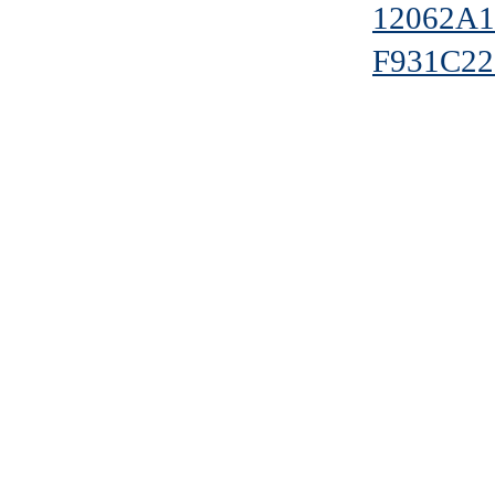
12062A
F931C2