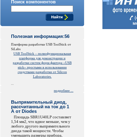
Поиск компонентов
Полезная информация:56
Платформа разработки USB ToolStick от
SiLabs
USB ToolStick – полнофункциональная
платформа для демонстрации и
разработки систем форм-фактора «USB
stick» простыми в использовании
средствами разработки от Silicon
Laboratories.
...
подробнее ...
Выпрямительный диод,
рассчитанный на ток до 1
А от Diodes
Площадь SBR1U40LP составляет
1,54 мм2, что вдвое меньше, чем у
любого другого выпрямительного
диода такой мощности. Чтобы
уменьшить размеры прибора,