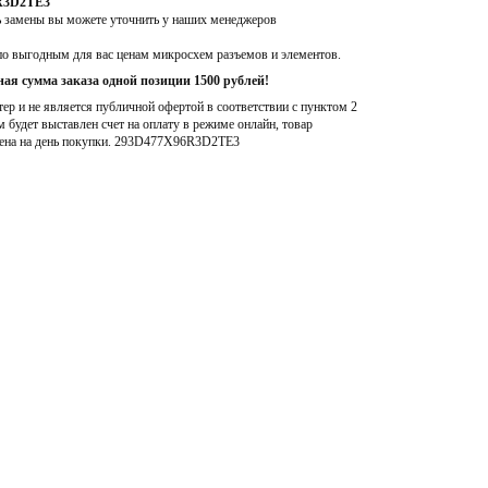
6R3D2TE3
ь замены вы можете уточнить у наших менеджеров
по выгодным для вас ценам микросхем разъемов и элементов.
ая сумма заказа одной позиции 1500 рублей!
р и не является публичной офертой в соответствии с пунктом 2
м будет выставлен счет на оплату в режиме онлайн, товар
ена на день покупки
. 293D477X96R3D2TE3