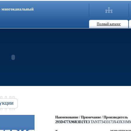
86 многоканальный
Полный каталог
укции
Наименование / Примечание / Производитель
293D477X96R3D2TE3
TANT73433173X43X31MM 