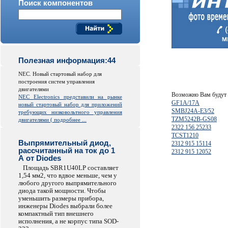
Поиск компонентов
Полезная информация:44
NEC. Новый стартовый набор для
построения систем управления
двигателями
Возможно Вам будут 
NEC
Electronics
представили на рынке
GF1A/17A
новый стартовый набор для приложений
SMBJ24A-E3/52
требующих низковольтного управления
TZM5242B-GS08
двигателями (
подробнее ...
2322 156 25233
TCST1210
Выпрямительный диод,
2312 915 15114
рассчитанный на ток до 1
2312 915 12052
А от Diodes
Площадь SBR1U40LP составляет
1,54 мм2, что вдвое меньше, чем у
любого другого выпрямительного
диода такой мощности. Чтобы
уменьшить размеры прибора,
инженеры Diodes выбрали более
компактный тип внешнего
исполнения, а не корпус типа SOD-