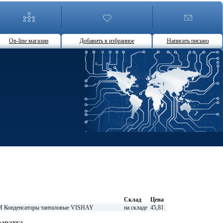
On-line магазин
Добавить в избранное
Написать письмо
Склад
Цена
Конденсаторы танталовые VISHAY
на складе
45,81