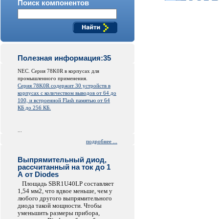
Поиск компонентов
Полезная информация:35
NEC. Серия 78K0R в корпусах для
промышленного применения.
Серия 78K0R содержит 30 устройств в
корпусах с количеством выводов от 64 до
100, и встроенной
Flash
памятью от 64
КБ до 256 КБ.
...
подробнее ...
Выпрямительный диод,
рассчитанный на ток до 1
А от Diodes
Площадь SBR1U40LP составляет
1,54 мм2, что вдвое меньше, чем у
любого другого выпрямительного
диода такой мощности. Чтобы
уменьшить размеры прибора,