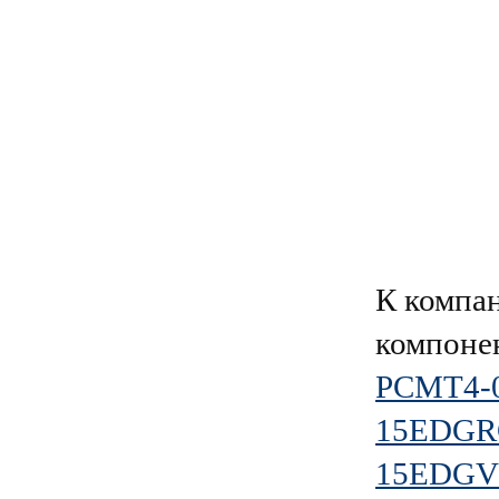
К компа
компоне
PCMT4-0
15EDGRC
15EDGVC