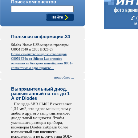
Поиск компонентов
Полезная информация:34
SiLabs. Новые USB микроконтроллеры
C8051F340 и C8051F326-27
Новое семейство микроконтроллеров
C8051F34x от
Silicon
Laboratories
основано на быстром конвейерном 8051-
совместимом ядре произво...
подробнее ...
Выпрямительный диод,
рассчитанный на ток до 1
А от Diodes
Площадь SBR1U40LP составляет
1,54 мм2, что вдвое меньше, чем у
любого другого выпрямительного
диода такой мощности. Чтобы
уменьшить размеры прибора,
инженеры Diodes выбрали более
компактный тип внешнего
исполнения, а не корпус типа SOD-