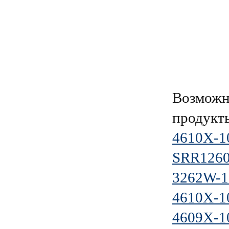
Возможн
продукт
4610X-1
SRR126
3262W-1
4610X-1
4609X-1