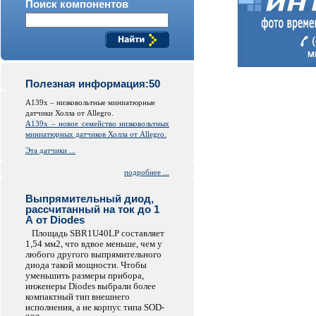
Поиск компонентов
Полезная информация:50
A139x – низковольтные миниатюрные
датчики Холла от Allegro.
A139x – новое семейство низковольтных
миниатюрных датчиков Холла от Allegro.
Эта датчики ...
подробнее ...
Выпрямительный диод,
рассчитанный на ток до 1
А от Diodes
Площадь SBR1U40LP составляет
1,54 мм2, что вдвое меньше, чем у
любого другого выпрямительного
диода такой мощности. Чтобы
уменьшить размеры прибора,
инженеры Diodes выбрали более
компактный тип внешнего
исполнения, а не корпус типа SOD-