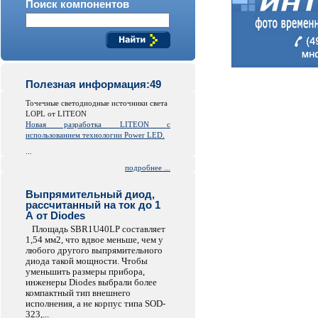
Поиск компонентов
Полезная информация:49
Точечные светодиодные источники света
LOPL от LITEON
Новая разработка LITEON с
использованием технологии Power LED.
...
подробнее ...
Выпрямительный диод,
рассчитанный на ток до 1
А от Diodes
Площадь SBR1U40LP составляет
1,54 мм2, что вдвое меньше, чем у
любого другого выпрямительного
диода такой мощности. Чтобы
уменьшить размеры прибора,
инженеры Diodes выбрали более
компактный тип внешнего
исполнения, а не корпус типа SOD-
323,...