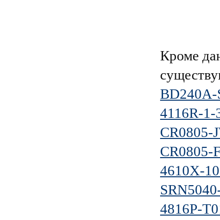
Кроме да
существу
BD240A-
4116R-1-
CR0805-
CR0805-
4610X-10
SRN5040
4816P-T0