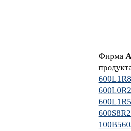
Фирма
продукт
600L1R
600L0R
600L1R
600S8R
100B56