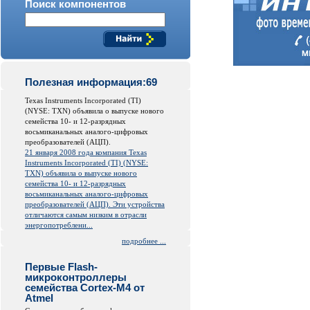
Поиск компонентов
Полезная информация:69
Texas Instruments Incorporated (TI)
(NYSE: TXN) объявила о выпуске нового
семейства 10- и 12-разрядных
восьмиканальных аналого-цифровых
преобразователей (АЦП).
21 января 2008 года компания Texas
Instruments Incorporated (TI) (NYSE:
TXN) объявила о выпуске нового
семейства 10- и 12-разрядных
восьмиканальных аналого-цифровых
преобразователей (АЦП). Эти устройства
отличаются самым низким в отрасли
энергопотреблени...
подробнее ...
Первые Flash-
микроконтроллеры
семейства Cortex-M4 от
Atmel