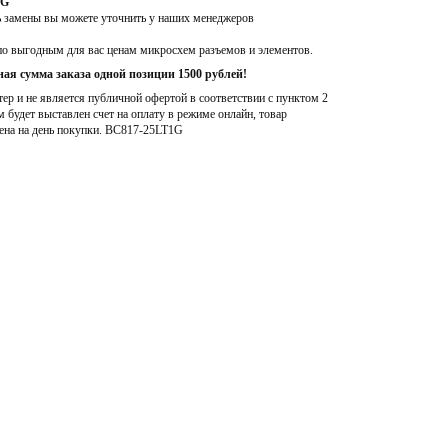
1G
ь замены вы можете уточнить у наших менеджеров
по выгодным для вас ценам микросхем разъемов и элементов.
ая сумма заказа одной позиции 1500 рублей!
р и не является публичной офертой в соответствии с пунктом 2
м будет выставлен счет на оплату в режиме онлайн, товар
ена на день покупки
. BC817-25LT1G