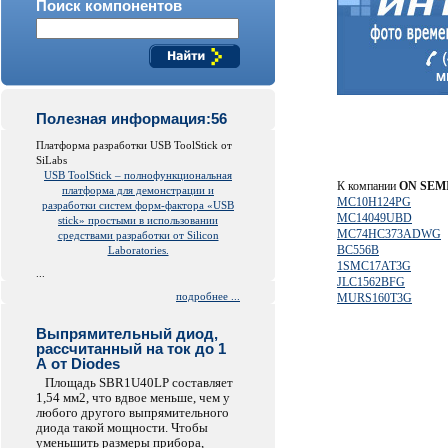
Поиск компонентов
Полезная информация:56
Платформа разработки USB ToolStick от
SiLabs
USB ToolStick – полнофункциональная
К компании
ON SE
платформа для демонстрации и
MC10H124PG
разработки систем форм-фактора «USB
MC14049UBD
stick» простыми в использовании
MC74HC373ADWG
средствами разработки от Silicon
BC556B
Laboratories.
1SMC17AT3G
...
JLC1562BFG
подробнее ...
MURS160T3G
Выпрямительный диод,
рассчитанный на ток до 1
А от Diodes
Площадь SBR1U40LP составляет
1,54 мм2, что вдвое меньше, чем у
любого другого выпрямительного
диода такой мощности. Чтобы
уменьшить размеры прибора,