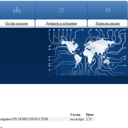
On-line магазин
Добавить в избранное
Написать письмо
Склад
Цена
биполярные ON SEMICONDUCTOR
на складе
2,57