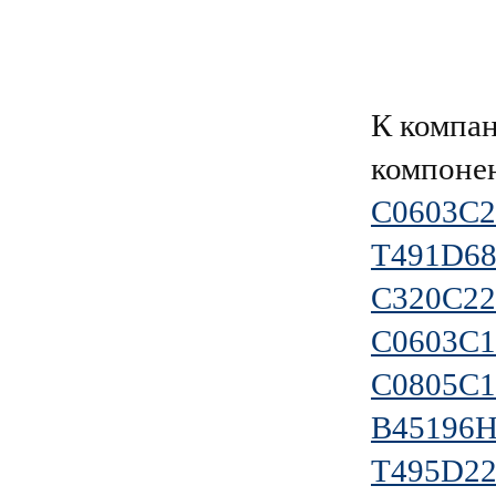
К компа
компоне
C0603C
T491D6
C320C2
C0603C
C0805C
B45196
T495D2