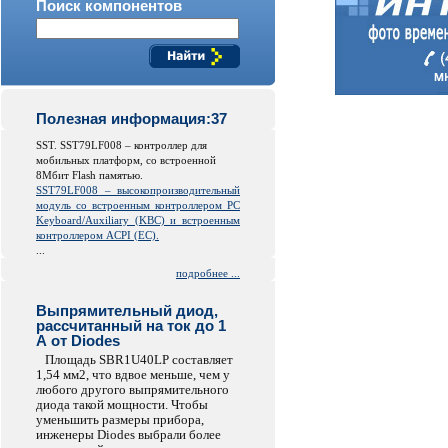
Поиск компонентов
Полезная информация:37
SST. SST79LF008 – контроллер для
мобильных платформ, со встроенной
8Мбит Flash памятью.
SST79LF008 – высокопроизводительный
модуль со встроенным контроллером PC
Keyboard/Auxiliary (KBC) и встроенным
контроллером ACPI (EC).
...
подробнее ...
Выпрямительный диод,
рассчитанный на ток до 1
А от Diodes
Площадь SBR1U40LP составляет
1,54 мм2, что вдвое меньше, чем у
любого другого выпрямительного
диода такой мощности. Чтобы
уменьшить размеры прибора,
инженеры Diodes выбрали более