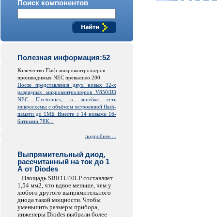
Поиск компонентов
Полезная информация:52
Количество Flash-микроконтроллеров
производимых NEC превысило 200
После представления двух новых 32-х
разрядных микроконтроллеров V850/JJ3
NEC Electronics, в линейке есть
микросхемы с объёмом встроенной
flash
-
памяти до 1МБ. Вместе с 14 новыми 16-
битными 78K...
подробнее ...
Выпрямительный диод,
рассчитанный на ток до 1
А от Diodes
Площадь SBR1U40LP составляет
1,54 мм2, что вдвое меньше, чем у
любого другого выпрямительного
диода такой мощности. Чтобы
уменьшить размеры прибора,
инженеры Diodes выбрали более