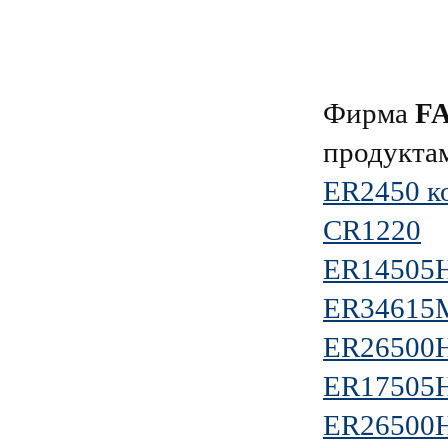
Фирма
F
продукта
ER2450 к
CR1220
ER14505H
ER34615M
ER26500H
ER17505H
ER26500H