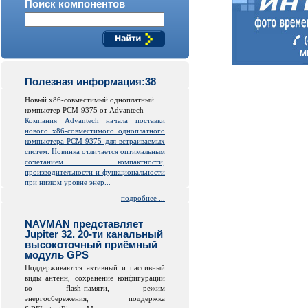
Поиск компонентов
Полезная информация:38
Новый x86-совместимый одноплатный
компьютер PCM-9375 от Advantech
Компания Advantech начала поставки
нового x86-совместимого одноплатного
компьютера PCM-9375 для встраиваемых
систем. Новинка отличается оптимальным
сочетанием компактности,
производительности и функциональности
при низком уровне энер...
подробнее ...
NAVMAN представляет
Jupiter 32. 20-ти канальный
высокоточный приёмный
модуль GPS
Поддерживаются активный и пассивный
виды антенн, сохранение конфигурации
во
flash
-памяти, режим
энергосбережения, поддержка