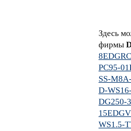
Здесь мо
фирмы
8EDGRC-
PC95-01
SS-M8A-
D-WS16-
DG250-3
15EDGVC
WS1.5-T