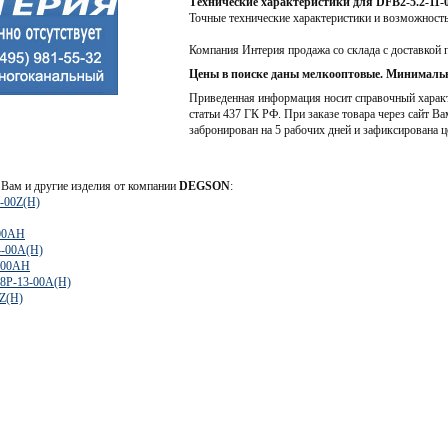
Технические характеристики для DFB2-5.2-11
Точные технические характеристики и возможност
Компания Интерия продажа со склада с доставкой 
Цены в поиске даны мелкооптовые. Минимальн
Приведенная информация носит справочный характе
статьи 437 ГК РФ. При заказе товара через сайт Ва
забронирован на 5 рабочих дней и зафиксирована ц
Вам и другие изделия от компании
DEGSON
:
-00Z(H)
-00AH
-00A(H)
-00AH
8P-13-00A(H)
Z(H)