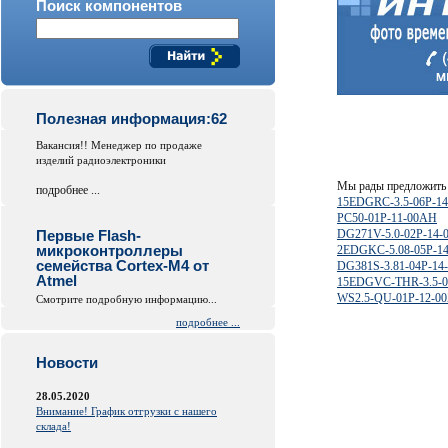
Поиск компонентов
Полезная информация:62
Вакансия!! Менеджер по продаже
изделий радиоэлектроники
Мы рады предложить 
подробнее ...
15EDGRC-3.5-06P-14
PC50-01P-11-00AH
Первые Flash-
DG271V-5.0-02P-14
микроконтроллеры
2EDGKC-5.08-05P-14
семейства Cortex-M4 от
DG381S-3.81-04P-14
Atmel
15EDGVC-THR-3.5-0
WS2.5-QU-01P-12-00
Смотрите подробную информацию...
подробнее ...
Новости
28.05.2020
Внимание! График отгрузки с нашего
склада!