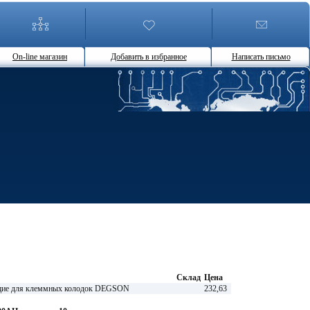
On-line магазин
Добавить в избранное
Написать письмо
Склад
Цена
ие для клеммных колодок DEGSON
232,63