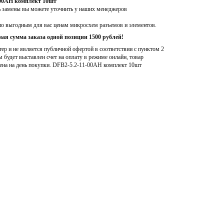
-00AH комплект 10шт
ь замены вы можете уточнить у наших менеджеров
по выгодным для вас ценам микросхем разъемов и элементов.
ая сумма заказа одной позиции 1500 рублей!
р и не является публичной офертой в соответствии с пунктом 2
м будет выставлен счет на оплату в режиме онлайн, товар
ена на день покупки
. DFB2-5.2-11-00AH комплект 10шт