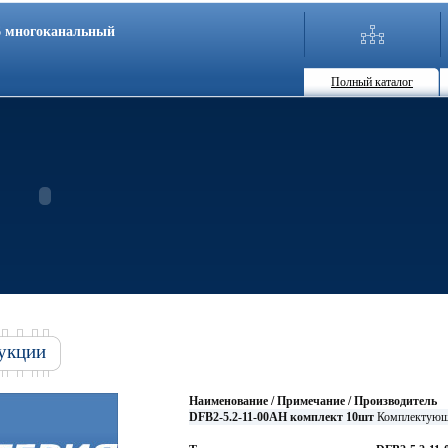
86 многоканальный
Полный каталог
укции
Наименование / Примечание / Производитель
DFB2-5.2-11-00AH комплект 10шт
Комплектующ