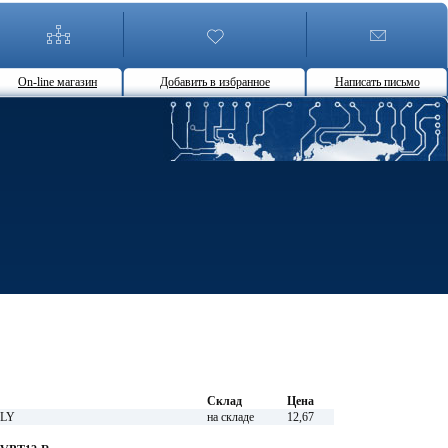
On-line магазин
Добавить в избранное
Написать письмо
Склад
Цена
FLY
на складе
12,67