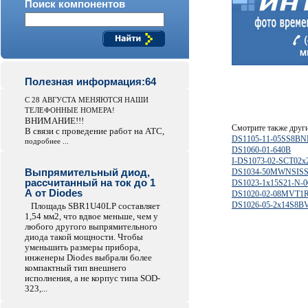
Поиск компонентов
Полезная информация:64
С 28 АВГУСТА МЕНЯЮТСЯ НАШИ
ТЕЛЕФОННЫЕ НОМЕРА!
ВНИМАНИЕ!!!
Смотрите также друг
В связи с проведение работ на АТС,
DS1105-11-05SS8BN
подробнее ...
DS1060-01-640B
I-DS1073-02-SCT02x
Выпрямительный диод,
DS1034-50MWNSIS
рассчитанный на ток до 1
DS1023-1x15S21-N-0
А от Diodes
DS1020-02-08MVT1
DS1026-05-2x14S8B
Площадь SBR1U40LP составляет
1,54 мм2, что вдвое меньше, чем у
любого другого выпрямительного
диода такой мощности. Чтобы
уменьшить размеры прибора,
инженеры Diodes выбрали более
компактный тип внешнего
исполнения, а не корпус типа SOD-
323,...