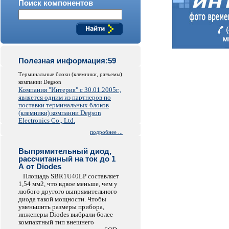
Поиск компонентов
Полезная информация:59
Терминальные блоки (клемники, разъемы)
компании Degson
Компания "Интерия" с 30.01.2005г.,
является одним из партнеров по
поставки терминальных блоков
(клемники) компании Degson
Electronics Co., Ltd.
подробнее ...
Выпрямительный диод,
рассчитанный на ток до 1
А от Diodes
Площадь SBR1U40LP составляет
1,54 мм2, что вдвое меньше, чем у
любого другого выпрямительного
диода такой мощности. Чтобы
уменьшить размеры прибора,
инженеры Diodes выбрали более
компактный тип внешнего