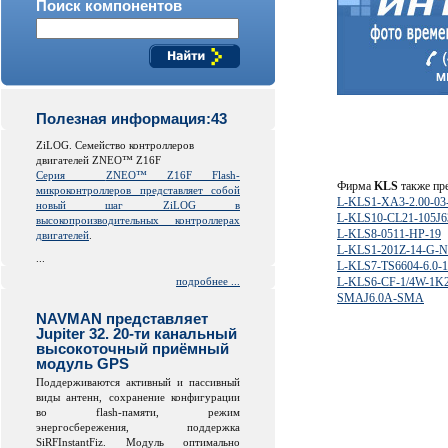
Поиск компонентов
Полезная информация:43
ZiLOG. Семейство контроллеров
двигателей ZNEO™ Z16F
Серия
ZNEO™ Z16F Flash-
Фирма
KLS
также пр
микроконтроллеров представляет собой
L-KLS1-XA3-2.00-03
новый шаг ZiLOG в
L-KLS10-CL21-105J6
высокопроизводительных контроллерах
L-KLS8-0511-HP-19
двигателей
.
L-KLS1-201Z-14-G-N
...
L-KLS7-TS6604-6.0-1
подробнее ...
L-KLS6-CF-1/4W-1K
SMAJ6.0A-SMA
NAVMAN представляет
Jupiter 32. 20-ти канальный
высокоточный приёмный
модуль GPS
Поддерживаются активный и пассивный
виды антенн, сохранение конфигурации
во
flash
-памяти, режим
энергосбережения, поддержка
SiRFInstantFiz. Модуль оптимально