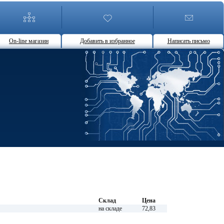
On-line магазин
Добавить в избранное
Написать письмо
Склад
Цена
на складе
72,83