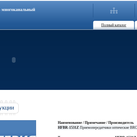
86 многоканальный
Полный каталог
укции
Наименование / Примечание / Производитель
HFBR-1531Z
Приемопередатчики оптические B