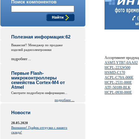
Поиск компонентов
Полезная информация:62
Вакансия!! Менеджер по продаже
изделий радиоэлектроники
Ассортимент продук
подробнее ...
ASMT-YTB7-0AA02
HCPL-2232#500
Первые Flash-
HSMD-C170
микроконтроллеры
ACPL-C79A-000E
семейства Cortex-M4 от
HCPL-2531-000E
Atmel
ATF-50189-BLK
HCPL-0930-000E
Смотрите подробную информацию...
подробнее ...
Новости
28.05.2020
Внимание! График отгрузки с нашего
склада!