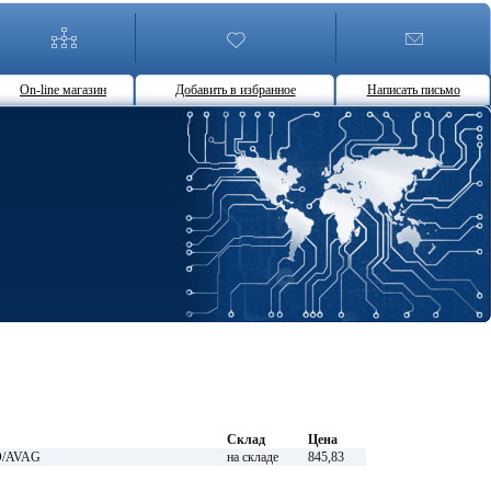
On-line магазин
Добавить в избранное
Написать письмо
Склад
Цена
RO/AVAG
на складе
845,83