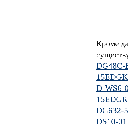
Кроме д
существ
DG48C-B
15EDGKN
D-WS6-0
15EDGKD
DG632-5
DS10-01