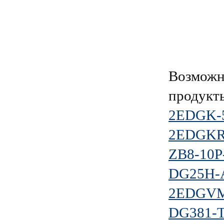
Возможн
продукт
2EDGK-5
2EDGKR-
ZB8-10P
DG25H-
2EDGVM-
DG381-T