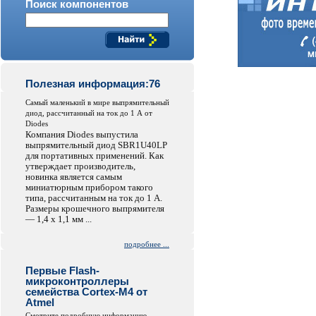
Поиск компонентов
Полезная информация:76
Самый маленький в мире выпрямительный
диод, рассчитанный на ток до 1 А от
Diodes
Компания Diodes выпустила
выпрямительный диод SBR1U40LP
для портативных применений. Как
утверждает производитель,
новинка является самым
миниатюрным прибором такого
типа, рассчитанным на ток до 1 А.
Размеры крошечного выпрямителя
— 1,4 x 1,1 мм ...
подробнее ...
Первые Flash-
микроконтроллеры
семейства Cortex-M4 от
Atmel
Смотрите подробную информацию...