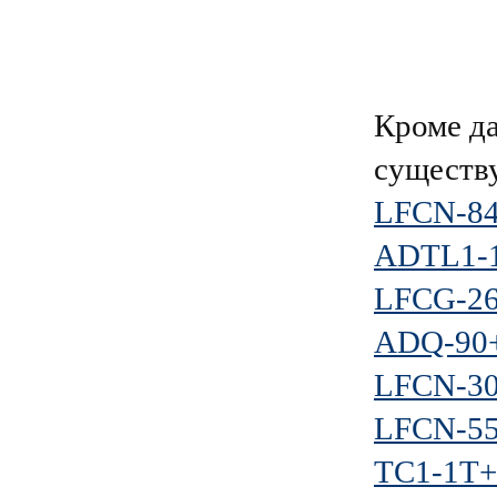
Кроме д
существ
LFCN-8
ADTL1-
LFCG-2
ADQ-90
LFCN-3
LFCN-5
TC1-1T+