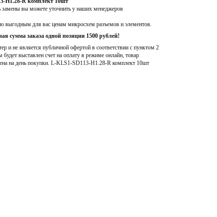
3-H1.28-R комплект 10шт
ь замены вы можете уточнить у наших менеджеров
по выгодным для вас ценам микросхем разъемов и элементов.
ая сумма заказа одной позиции 1500 рублей!
р и не является публичной офертой в соответствии с пунктом 2
м будет выставлен счет на оплату в режиме онлайн, товар
ена на день покупки
. L-KLS1-SD113-H1.28-R комплект 10шт