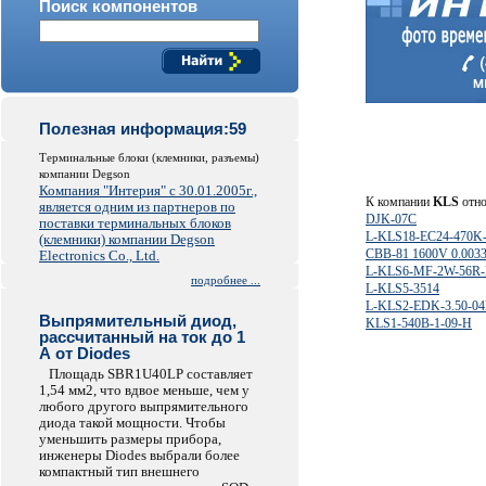
Поиск компонентов
Полезная информация:59
Терминальные блоки (клемники, разъемы)
компании Degson
Компания "Интерия" с 30.01.2005г.,
К компании
KLS
отно
является одним из партнеров по
DJK-07C
поставки терминальных блоков
L-KLS18-EC24-470K
(клемники) компании Degson
CBB-81 1600V 0.003
Electronics Co., Ltd.
L-KLS6-MF-2W-56R
подробнее ...
L-KLS5-3514
L-KLS2-EDK-3.50-04
Выпрямительный диод,
KLS1-540B-1-09-H
рассчитанный на ток до 1
А от Diodes
Площадь SBR1U40LP составляет
1,54 мм2, что вдвое меньше, чем у
любого другого выпрямительного
диода такой мощности. Чтобы
уменьшить размеры прибора,
инженеры Diodes выбрали более
компактный тип внешнего