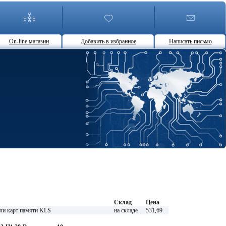
On-line магазин
Добавить в избранное
Написать письмо
Склад
Цена
ли карт памяти KLS
на складе
531,69