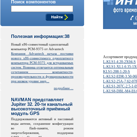
Поиск компонентов
Полезная информация:38
Новый x86-совместимый одноплатный
компьютер PCM-9375 от Advantech
Компания Advantech начала поставки
Ассортимент продук
нового x86-совместимого одноплатного
L-KLS1-4.20-2X04-S
компьютера PCM-9375 для встраиваемых
L-KLS1-XL1-6.35-1
систем. Новинка отличается оптимальным
KLS1-208-1-20-S
сочетанием компактности,
L-KLS2-EDR-3.50-06
производительности и функциональности
при низком уровне энер...
L-KLS2-25A-7.62-07
L-KLS1-207C-2.5-1-0
подробнее ...
L-KLS8-DBL-M4-E6.
NAVMAN представляет
Jupiter 32. 20-ти канальный
высокоточный приёмный
модуль GPS
Поддерживаются активный и пассивный
виды антенн, сохранение конфигурации
во
flash
-памяти, режим
энергосбережения, поддержка