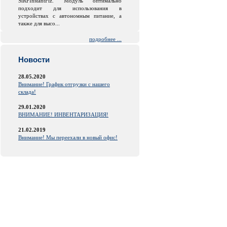
SiRFInstantFiz. Модуль оптимально
подходит для использования в
устройствах с автономным питание, а
также для высо...
подробнее ...
Новости
28.05.2020
Внимание! График отгрузки с нашего
склада!
29.01.2020
ВНИМАНИЕ! ИНВЕНТАРИЗАЦИЯ!
21.02.2019
Внимание! Мы переехали в новый офис!