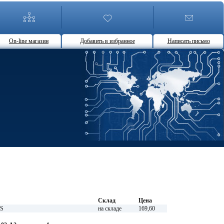
On-line магазин
Добавить в избранное
Написать письмо
Склад
Цена
LS
на складе
169,60