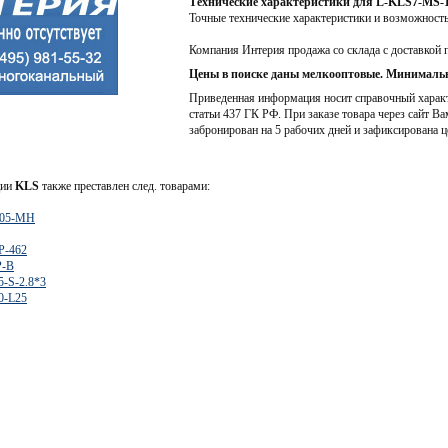
Технические характеристики для L-KLS7-MS-
Точные технические характеристики и возможност
Компания Интерия продажа со склада с доставкой 
Цены в поиске даны мелкооптовые. Минимальн
Приведенная информация носит справочный характе
статьи 437 ГК РФ. При заказе товара через сайт Ва
забронирован на 5 рабочих дней и зафиксирована ц
ции
KLS
также преставлен след. товарами:
X05-MH
P-462
P-B
5-S-2.8*3
0-L25