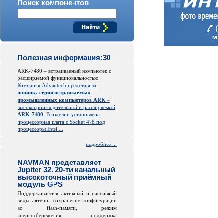
Поиск компонентов
Полезная информация:30
ARK-7480 – встраиваемый компьютер с
расширяемой функциональностью
Компания Advantech представила
новинку серии встраиваемых
промышленных компьютеров ARK
–
высокопроизводительный и расширяемый
ARK-7480
. В изделии установлена
процессорная плата с Socket 478 под
процессоры Intel ...
подробнее ...
NAVMAN представляет
Jupiter 32. 20-ти канальный
высокоточный приёмный
модуль GPS
Поддерживаются активный и пассивный
виды антенн, сохранение конфигурации
во
flash
-памяти, режим
энергосбережения, поддержка