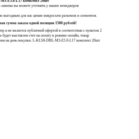
-M3-E5.0-L17 комплект 20шт
ь замены вы можете уточнить у наших менеджеров
по выгодным для вас ценам микросхем разъемов и элементов.
ая сумма заказа одной позиции 1500 рублей!
р и не является публичной офертой в соответствии с пунктом 2
м будет выставлен счет на оплату в режиме онлайн, товар
ена на день покупки
. L-KLS8-DBL-M3-E5.0-L17 комплект 20шт