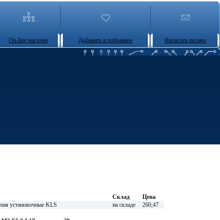
On-line магазин
Добавить в избранное
Написать письмо
Склад
Цена
лия установочные KLS
на складе
260,47