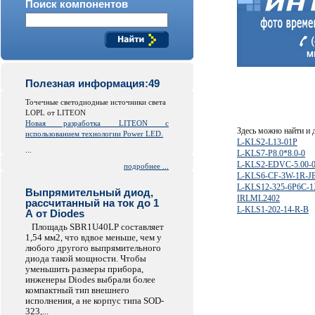
Поиск компонентов
Полезная информация:49
Точечные светодиодные источники света
LOPL от LITEON
Новая разработка LITEON с
Здесь можно найти и
использованием технологии Power LED.
L-KLS2-L13-01P
...
L-KLS7-P8.0*8.0-0
L-KLS2-EDVC-5.00-0
подробнее ...
L-KLS6-CF-3W-1R-J
L-KLS12-325-6P6C-1
Выпрямительный диод,
IRLML2402
рассчитанный на ток до 1
L-KLS1-202-14-R-B
А от Diodes
Площадь SBR1U40LP составляет
1,54 мм2, что вдвое меньше, чем у
любого другого выпрямительного
диода такой мощности. Чтобы
уменьшить размеры прибора,
инженеры Diodes выбрали более
компактный тип внешнего
исполнения, а не корпус типа SOD-
323,...