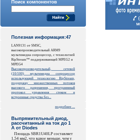
Поиск компонентов
Полезная информация:47
LAN9131 от SMSC,
высокопроизводительный ARM9
мультимедиа сопроцессор, с технологией
RipStream™ поддерживающей MPEG2 и
MPEG4
Высокопроизводительный, сетевой
(10/100) мультимедиа сопроцессор
использующий технологию RipStream,
поддержку множественных потоков
высокого разрешения, программный
протокол управления стеком и
встроенные средства без...
подробнее ...
Выпрямительный диод,
рассчитанный на ток до 1
А от Diodes
Площадь SBR1U40LP составляет
1,54 мм2, что вдвое меньше, чем у