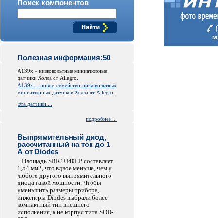
Поиск компонентов
Полезная информация:50
A139x – низковольтные миниатюрные
датчики Холла от Allegro.
A139x – новое семейство низковольтных
миниатюрных датчиков Холла от Allegro.
Эта датчики ...
подробнее ...
Выпрямительный диод,
рассчитанный на ток до 1
А от Diodes
Площадь SBR1U40LP составляет
1,54 мм2, что вдвое меньше, чем у
любого другого выпрямительного
диода такой мощности. Чтобы
уменьшить размеры прибора,
инженеры Diodes выбрали более
компактный тип внешнего
исполнения, а не корпус типа SOD-