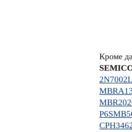
Кроме д
SEMIC
2N7002
MBRA13
MBR202
P6SMB5
CPH346