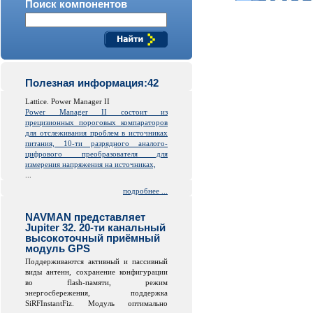
Поиск компонентов
Полезная информация:42
Lattice. Power Manager II
Power Manager II состоит из
прецизионных пороговых компараторов
для отслеживания проблем в источниках
питания, 10-ти разрядного аналого-
цифрового преобразователя для
измерения напряжения на источниках,
...
подробнее ...
NAVMAN представляет
Jupiter 32. 20-ти канальный
высокоточный приёмный
модуль GPS
Поддерживаются активный и пассивный
виды антенн, сохранение конфигурации
во
flash
-памяти, режим
энергосбережения, поддержка
SiRFInstantFiz. Модуль оптимально