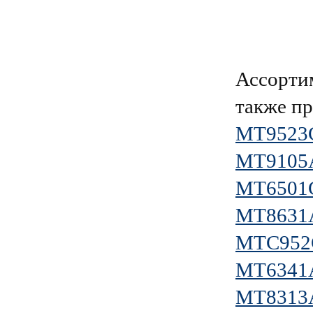
Ассорти
также пр
MT9523
MT9105
MT6501
MT8631
MTC952
MT6341
MT8313