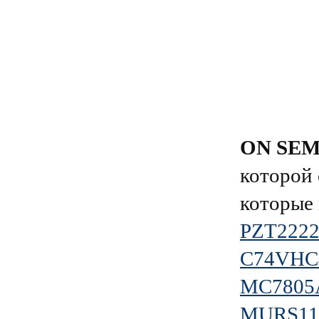
ON SE
которой 
которые 
PZT222
C74VHC
MC7805
MURS11