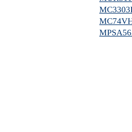
MC3303
MC74V
MPSA56