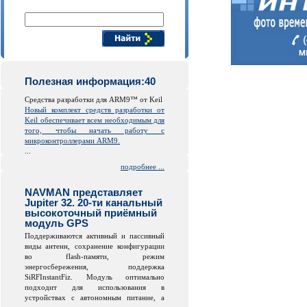
Поиск компонентов
Полезная информация:40
Средства разработки для ARM9™ от Keil
Новый комплект средств разработки от
Keil обеспечивает всем необходимым для
того, чтобы начать работу с
микроконтроллерами ARM9.
...
подробнее ...
NAVMAN представляет
Jupiter 32. 20-ти канальный
высокоточный приёмный
модуль GPS
Поддерживаются активный и пассивный
виды антенн, сохранение конфигурации
во
flash
-памяти, режим
энергосбережения, поддержка
SiRFInstantFiz. Модуль оптимально
подходит для использования в
устройствах с автономным питание, а