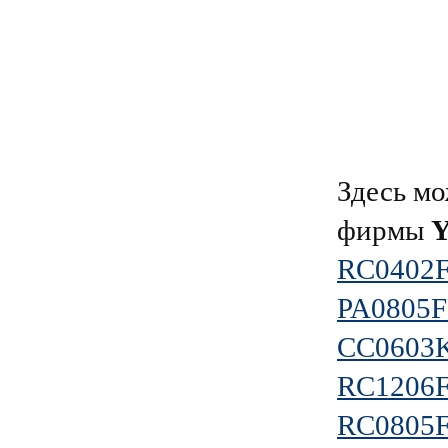
Здесь мо
фирмы
RC0402
PA0805
CC0603
RC1206
RC0805