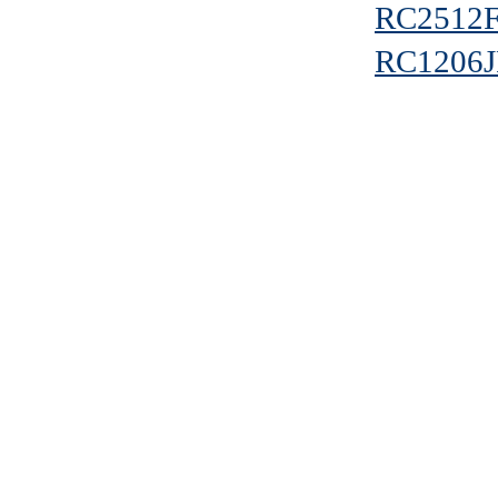
RC2512
RC1206J