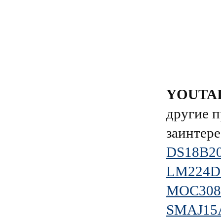
YOUTA
другие п
заинтере
DS18B2
LM224D
MOC30
SMAJ15