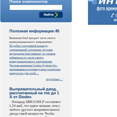
Поиск компонентов
Полезная информация:45
Компания Intel продает часть своего
коммуникационного направления
Подобно спортивной команде,
сокращающей стареющих игроков,
корпорация Intel наконец–то решила
избавиться от части своего
коммуникационного направления.
Частная компания Cortina Systems Inc.,
занимавшаяся производством различных
микросхем для сетей ...
подробнее ...
Выпрямительный диод,
рассчитанный на ток до 1
А от Diodes
Площадь SBR1U40LP составляет
1,54 мм2, что вдвое меньше, чем у
любого другого выпрямительного
диода такой мощности. Чтобы