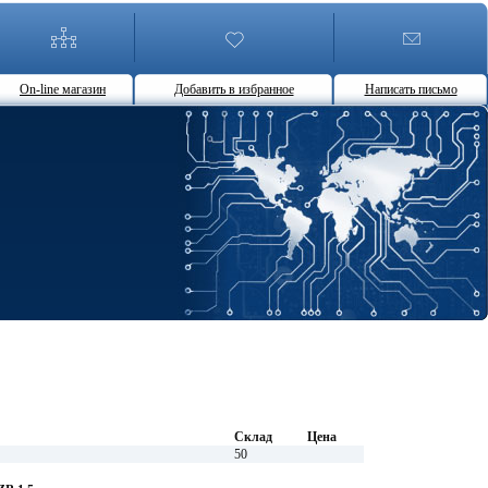
On-line магазин
Добавить в избранное
Написать письмо
Склад
Цена
50