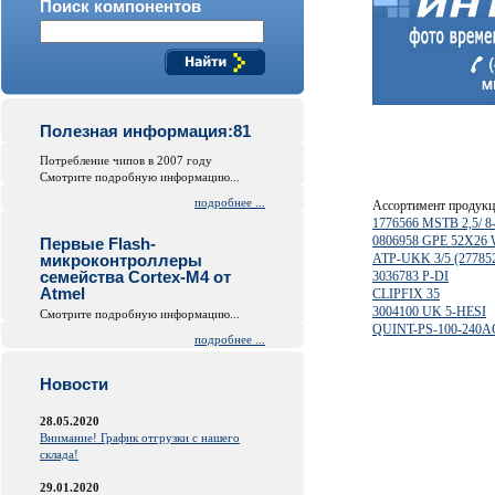
Поиск компонентов
Полезная информация:81
Потребление чипов в 2007 году
Смотрите подробную информацию...
подробнее ...
Ассортимент продук
1776566 MSTB 2,5/ 8
0806958 GPE 52X26
Первые Flash-
микроконтроллеры
ATP-UKK 3/5 (277852
семейства Cortex-M4 от
3036783 P-DI
Atmel
CLIPFIX 35
3004100 UK 5-HESI
Смотрите подробную информацию...
QUINT-PS-100-240AC
подробнее ...
Новости
28.05.2020
Внимание! График отгрузки с нашего
склада!
29.01.2020