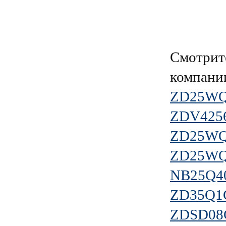
Смотрит
компан
ZD25WQ
ZDV425
ZD25WQ
ZD25WQ
NB25Q4
ZD35Q1
ZDSD0