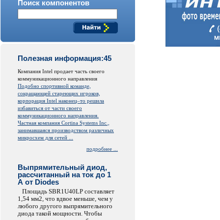
Поиск компонентов
Полезная информация:45
Компания Intel продает часть своего
коммуникационного направления
Подобно спортивной команде,
сокращающей стареющих игроков,
корпорация Intel наконец–то решила
избавиться от части своего
коммуникационного направления.
Частная компания Cortina Systems Inc.,
занимавшаяся производством различных
микросхем для сетей ...
подробнее ...
Выпрямительный диод,
рассчитанный на ток до 1
А от Diodes
Площадь SBR1U40LP составляет
1,54 мм2, что вдвое меньше, чем у
любого другого выпрямительного
диода такой мощности. Чтобы