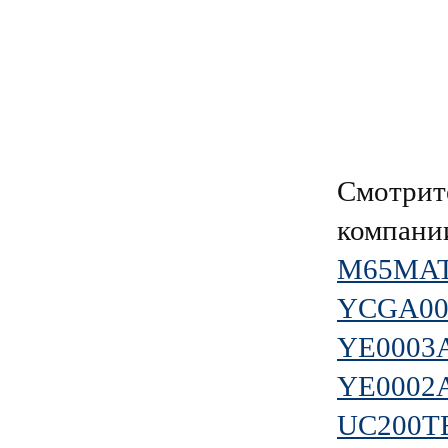
Смотрит
компан
M65MAT
YCGA0
YE0003
YE0002
UC200T