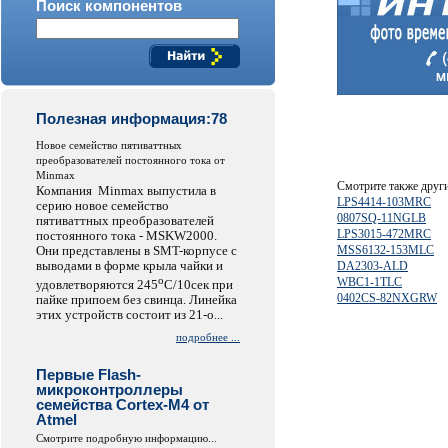
Поиск компонентов
Полезная информация:78
Hовое семейство пятиваттных
преобразователей постоянного тока от
Minmax
Смотрите также друг
Компания Minmax выпустила в
LPS4414-103MRC
серию новое семейство
0807SQ-11NGLB
пятиваттных преобразователей
LPS3015-472MRC
постоянного тока - MSKW2000.
Они представлены в SMT-корпусе с
MSS6132-153MLC
выводами в форме крыла чайки и
DA2303-ALD
o
WBC1-1TLC
удовлетворяются 245
C/10сек при
0402CS-82NXGRW
пайке припоем без свинца. Линейка
этих устройств состоит из 21-о...
подробнее ...
Первые Flash-
микроконтроллеры
семейства Cortex-M4 от
Atmel
Смотрите подробную информацию...