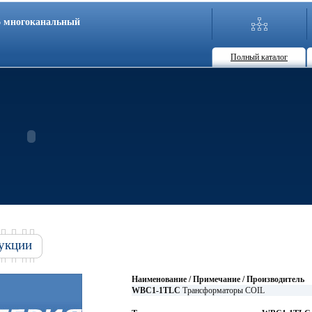
86 многоканальный
Полный каталог
укции
Наименование / Примечание / Производитель
WBC1-1TLC
Трансформаторы COIL