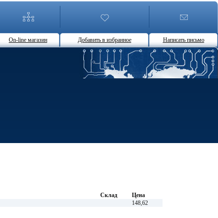
On-line магазин
Добавить в избранное
Написать письмо
Склад
Цена
148,62