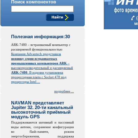
Поиск компонентов
Полезная информация:30
ARK-7480 – встраиваемый компьютер с
расширяемой функциональностью
Компания Advantech представила
новинку серии встраиваемых
промышленных компьютеров ARK
–
высокопроизводительный и расширяемый
ARK-7480
. В изделии установлена
процессорная плата с Socket 478 под
процессоры Intel ...
подробнее ...
NAVMAN представляет
Jupiter 32. 20-ти канальный
высокоточный приёмный
модуль GPS
Поддерживаются активный и пассивный
виды антенн, сохранение конфигурации
во
flash
-памяти, режим
энергосбережения, поддержка