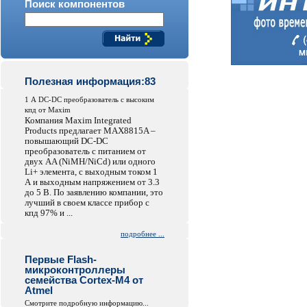
Поиск компонентов
Полезная информация:83
1 А DC-DC преобразователь с высоким
кпд от Maxim
Компания Maxim Integrated
Products предлагает MAX8815A –
повышающий DC-DC
преобразователь с питанием от
двух AA (NiMH/NiCd) или одного
Li+ элемента, с выходным током 1
А и выходным напряжением от 3.3
до 5 В. По заявлению компании, это
лучший в своем классе прибор с
кпд 97% и ...
подробнее ...
Первые Flash-
микроконтроллеры
семейства Cortex-M4 от
Atmel
Смотрите подробную информацию...