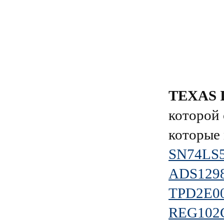
TEXAS 
которой 
которые 
SN74LS
ADS129
TPD2E0
REG102